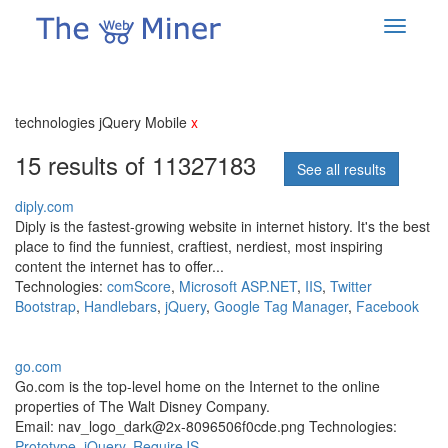
technologies jQuery Mobile
x
15 results of 11327183
See all results
diply.com
Diply is the fastest-growing website in internet history. It's the best
place to find the funniest, craftiest, nerdiest, most inspiring
content the internet has to offer...
Technologies:
comScore
,
Microsoft ASP.NET
,
IIS
,
Twitter
Bootstrap
,
Handlebars
,
jQuery
,
Google Tag Manager
,
Facebook
go.com
Go.com is the top-level home on the Internet to the online
properties of The Walt Disney Company.
Email: nav_logo_dark@2x-8096506f0cde.png Technologies:
Prototype
,
jQuery
,
RequireJS