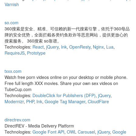
Varnish
so.com
360搜索是安全、精准、可信赖的新一代搜索引擎，依托于360母品
牌的安全优势，全面拦截各类钓鱼欺诈等恶意网站，提供更放心的
搜索服务。 360搜索 so靠谱。
Technologies:
React
,
jQuery
,
Ink
,
OpenResty
,
Nginx
,
Lua
,
RequireJS
,
Prototype
txxx.com
Watch free porn videos online on your desktop or mobile phone.
Free full length XXX movies. Share your own sex videos on
TubeCup.com
Technologies:
DoubleClick for Publishers (DFP)
,
jQuery
,
Modernizr
,
PHP
,
Ink
,
Google Tag Manager
,
CloudFlare
directrev.com
DirectREV - Media Delivery Platform
Technologies:
Google Font API
,
OWL Carousel
,
jQuery
,
Google