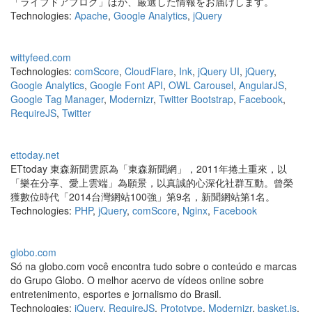
「ライブドアブログ」ほか、厳選した情報をお届けします。
Technologies:
Apache
,
Google Analytics
,
jQuery
wittyfeed.com
Technologies:
comScore
,
CloudFlare
,
Ink
,
jQuery UI
,
jQuery
,
Google Analytics
,
Google Font API
,
OWL Carousel
,
AngularJS
,
Google Tag Manager
,
Modernizr
,
Twitter Bootstrap
,
Facebook
,
RequireJS
,
Twitter
ettoday.net
ETtoday 東森新聞雲原為「東森新聞網」，2011年捲土重來，以
「樂在分享、愛上雲端」為願景，以真誠的心深化社群互動。曾榮
獲數位時代「2014台灣網站100強」第9名，新聞網站第1名。
Technologies:
PHP
,
jQuery
,
comScore
,
Nginx
,
Facebook
globo.com
Só na globo.com você encontra tudo sobre o conteúdo e marcas
do Grupo Globo. O melhor acervo de vídeos online sobre
entretenimento, esportes e jornalismo do Brasil.
Technologies:
jQuery
,
RequireJS
,
Prototype
,
Modernizr
,
basket.js
,