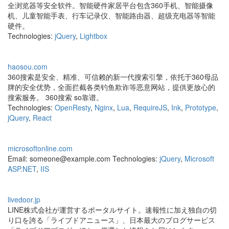
全浏览器等安全软件。智能硬件家居平台包含360手机、智能摄像
机、儿童智能手表、行车记录仪、智能路由器、超级充电器等智能
硬件。
Technologies:
jQuery
,
Lightbox
haosou.com
360搜索是安全、精准、可信赖的新一代搜索引擎，依托于360母品
牌的安全优势，全面拦截各类钓鱼欺诈等恶意网站，提供更放心的
搜索服务。 360搜索 so靠谱。
Technologies:
OpenResty
,
Nginx
,
Lua
,
RequireJS
,
Ink
,
Prototype
,
jQuery
,
React
microsoftonline.com
Email: someone@example.com Technologies:
jQuery
,
Microsoft
ASP.NET
,
IIS
livedoor.jp
LINE株式会社が運営するポータルサイト。速報性に加え独自の切
り口を誇る「ライブドアニュース」、日本最大のブログサービス