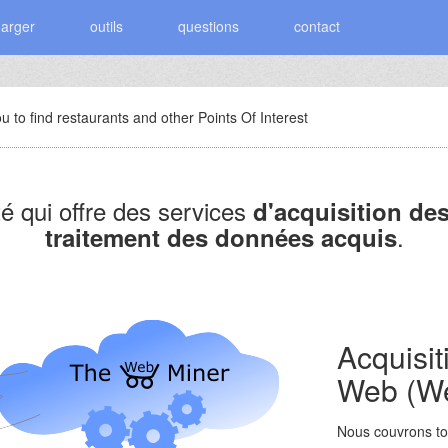
harger
outils
questions
contact
u to find restaurants and other Points Of Interest
é qui offre des services
d'acquisition de
.
traitement des données acquis
Acquisi
Web (We
Nous couvrons to