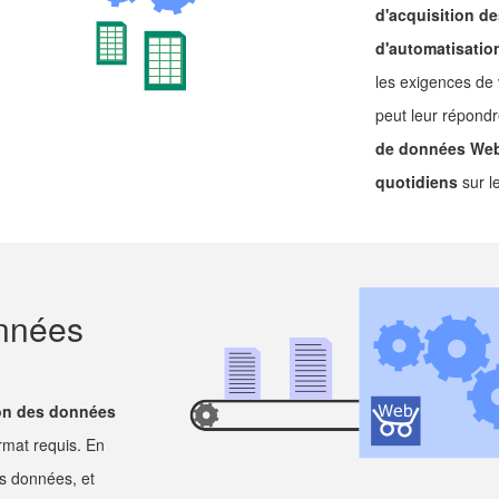
d'acquisition d
d'automatisatio
les exigences de 
peut leur répondr
de données We
quotidiens
sur l
onnées
on des données
ormat requis. En
es données, et