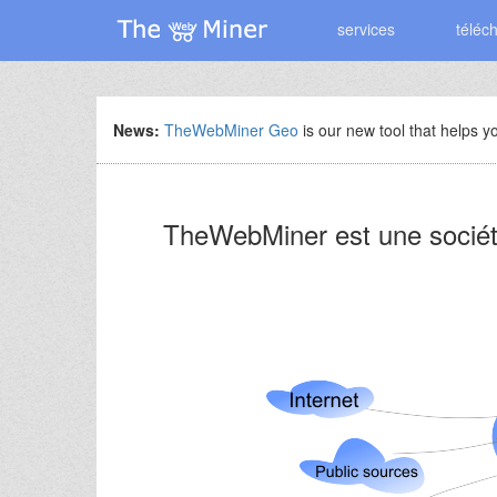
services
téléc
News:
TheWebMiner Geo
is our new tool that helps yo
TheWebMiner
est une sociét