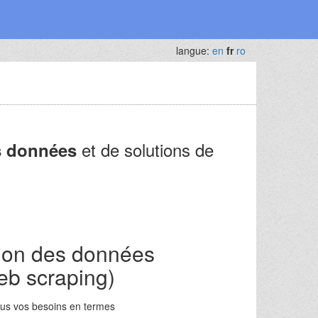
langue:
en
fr
ro
et de solutions de
s données
tion des données
b scraping)
us vos besoins en termes