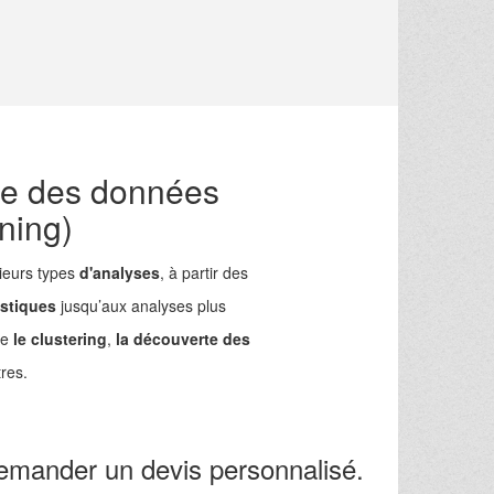
se des données
ning)
ieurs types
d'analyses
, à partir des
istiques
jusqu’aux analyses plus
me
le clustering
,
la découverte des
res.
emander un devis personnalisé.